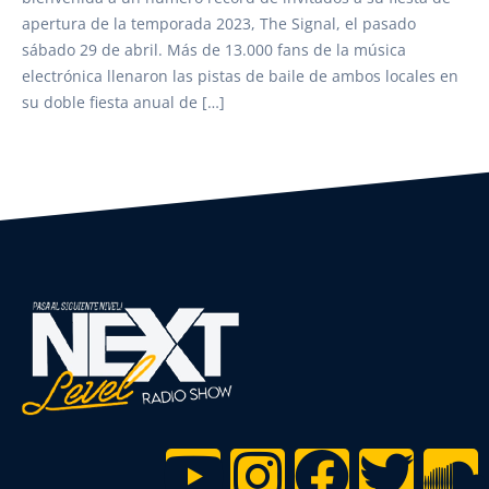
apertura de la temporada 2023, The Signal, el pasado
sábado 29 de abril. Más de 13.000 fans de la música
electrónica llenaron las pistas de baile de ambos locales en
su doble fiesta anual de […]