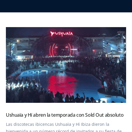
BIO
CONTACTO
Ushuaïa y Hï abren la temporada con Sold Out absoluto
Las discotecas ibicencas Ushuaïa y Hï Ibiza dieron la
bienvenida a un número récord de invitados a su fiesta de