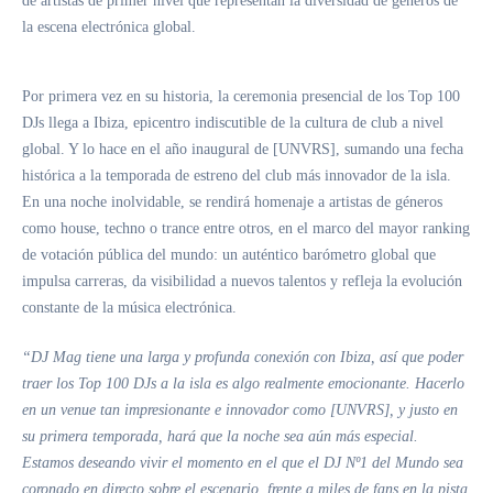
de artistas de primer nivel que representan la diversidad de géneros de
la escena electrónica global.
Por primera vez en su historia, la ceremonia presencial de los
Top 100
DJs
llega a Ibiza, epicentro indiscutible de la cultura de club a nivel
global. Y lo hace en el año inaugural de
[UNVRS]
, sumando una fecha
histórica a la temporada de estreno del club más innovador de la isla.
En una noche inolvidable, se rendirá homenaje a artistas de géneros
como
house, techno o trance entre otros
, en el marco del mayor
ranking
de votación pública del mundo
: un auténtico barómetro global que
impulsa carreras, da visibilidad a nuevos talentos y refleja la evolución
constante de la música electrónica.
“DJ Mag tiene una larga y profunda conexión con Ibiza, así que poder
traer los Top 100 DJs a la isla es algo realmente emocionante. Hacerlo
en un venue tan impresionante e innovador como [UNVRS], y justo en
su primera temporada, hará que la noche sea aún más especial.
Estamos deseando vivir el momento en el que el DJ Nº1 del Mundo sea
coronado en directo sobre el escenario, frente a miles de fans en la pista