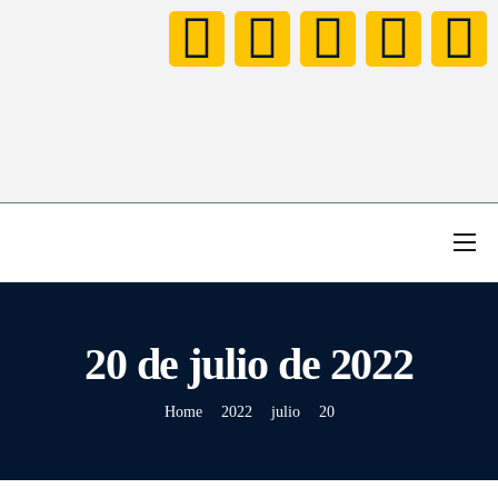
HOME
NOTICIAS
20 de julio de 2022
NEXT LEVEL FAMILY
CONCURSO TOMORROWLAND
Home
2022
julio
20
VÍDEOS
BIO