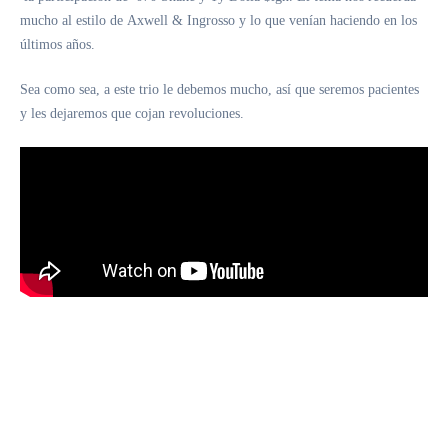
mucho al estilo de
Axwell & Ingrosso
y lo que venían haciendo en los
últimos años.
Sea como sea, a este trio le debemos mucho, así que seremos pacientes
y les dejaremos que cojan revoluciones.
https://nextlevelglobal.net/wp-
content/uploads/2021/07/g0KkswWZgWY.jpg Top
New|Uncategorized
PREVIOUS
NEXT