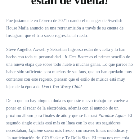
están de vuelta!
Fue justamente en febrero de 2021 cuando el manager de
Swedish
House Mafia
anuncio en una retransmisión a través de su cuenta de
Instagram que el trio sueco regresaba al ruedo.
Steve Angello, Axwell y Sebastian Ingrosso
están de vuelta y lo han
hecho con toda su personalidad.
It Gets Better
es el primer sencillo de
una nueva etapa que sobre todo huele a muchas ganas. Lo que parece no
haber sido suficiente para muchos de sus fans, que no han quedado muy
contentos con este regreso, piensan que el estilo de música está muy
lejos de la época de
Don’t You Worry Child
.
De lo que no hay ninguna duda es que este nuevo trabajo los vuelve a
poner en el radar de la electrónica, además con el anuncio de un
próximo álbum para finales de año y que se llamará
Paradise Again
. El
segundo single quizás está más en línea con lo que sus seguidores
necesitaban,
Lifetime
suena más fresco, con suaves líneas melódicas y
la participación de
070 Shake y Ty Dolla $ign
. El tema nos recuerda