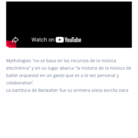
Mythologies “no se basa en los recursos de la música
electrónica” y en su lugar abarca “la historia de la música de
ballet orquestal en un gesto que es a la vez personal y
colaborativo”.
La partitura de Bangalter fue su primera pieza escrita para
una orquesta sinfónica. En ese momento, el escurridizo
cofundador de Daft Punk fue visto en el Grand-Théâtre,
donde se unió al elenco y al equipo del espectáculo para
recibir una ovación de pie. Su último álbum solista
tradicional, Outrage , lanzado en 2003.