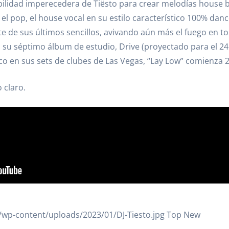
ilidad imperecedera de Tiësto para crear melodías house ba
 el pop, el house vocal en su estilo característico 100% dan
rte de sus últimos sencillos, avivando aún más el fuego en t
 su séptimo álbum de estudio, Drive (proyectado para el 24
co en sus sets de clubes de Las Vegas, “Lay Low” comienza 
 claro.
et/wp-content/uploads/2023/01/DJ-Tiesto.jpg Top New