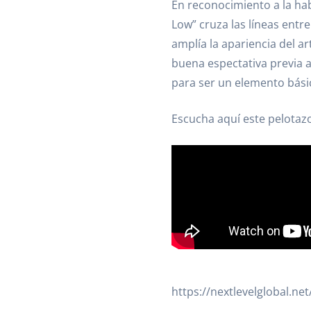
En reconocimiento a la hab
Low” cruza las líneas entre
amplía la apariencia del a
buena espectativa previa a
para ser un elemento bási
Escucha aquí este pelotazo
https://nextlevelglobal.n