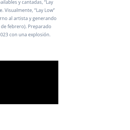
ilables y cantadas, “Lay
ce. Visualmente, “Lay Low”
orno al artista y generando
 de febrero). Preparado
2023 con una explosión.