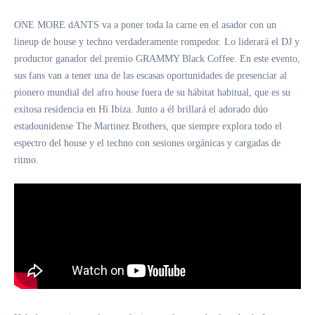
ONE MORE dANTS va a poner toda la carne en el asador con un
lineup de house y techno verdaderamente rompedor. Lo liderará el DJ y
productor ganador del premio GRAMMY Black Coffee. En este evento,
sus fans van a tener una de las escasas oportunidades de presenciar al
pionero mundial del afro house fuera de su hábitat habitual, que es su
exitosa residencia en Hï Ibiza. Junto a él brillará el adorado dúo
estadounidense The Martinez Brothers, que siempre explora todo el
espectro del house y el techno con sesiones orgánicas y cargadas de
ritmo.