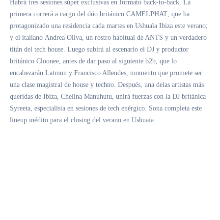
Habrá tres sesiones súper exclusivas en formato back-to-back. La
primera correrá a cargo del dúo británico
CAMELPHAT
, que ha
protagonizado una residencia cada martes en Ushuaïa Ibiza este verano;
y el italiano
Andrea Oliva
, un rostro habitual de ANTS y un verdadero
titán del tech house. Luego subirá al escenario el DJ y productor
británico
Cloonee
, antes de dar paso al siguiente b2b, que lo
encabezarán
Latmun
y
Francisco Allendes
, momento que promete ser
una clase magistral de house y techno. Después, una delas artistas más
queridas de Ibiza,
Chelina Manuhutu
, unirá fuerzas con la DJ británica
Syreeta
, especialista en sesiones de tech enérgico. Sona completa este
lineup inédito para el closing del verano en Ushuaïa.
2022 ha sido, sin duda, la mejor temporada de la historia de Ushuaïa
Ibiza. El icónico escenario al aire libre ha encadenado llenos día tras día
y ha contado con las estrellas de la industria más importantes anivel
internacional, entre ellas
Armin van Buuren, Calvin Harris, Charlotte
de Witte, David Guetta, Eric Prydz, J Balvin, Martin Garrix, Swedish
House Mafia
y muchos más. Todo está listo para la última cita de la
temporada. Ushuaïa Ibiza se va a despedir a lo grande con un cartel de